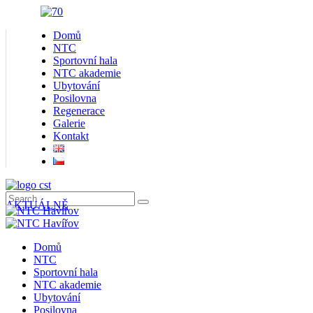
Domů
NTC
Sportovní hala
NTC akademie
Ubytování
Posilovna
Regenerace
Galerie
Kontakt
AKTUÁLNĚ
Domů
NTC
Sportovní hala
NTC akademie
Ubytování
Posilovna