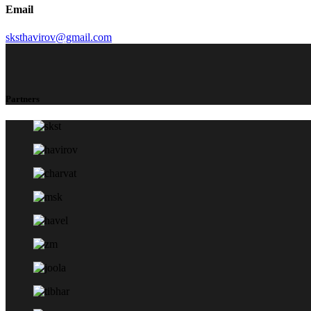
Email
sksthavirov@gmail.com
Partners